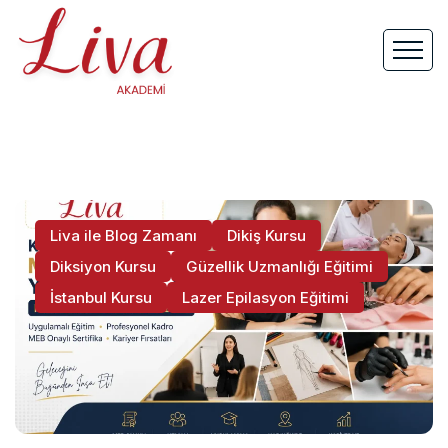
Liva ile Blog Zamanı
Dikiş Kursu
Diksiyon Kursu
Güzellik Uzmanlığı Eğitimi
İstanbul Kursu
Lazer Epilasyon Eğitimi