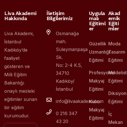
Liva Akademi
İletişim
Uygula
Akad
Hakkında
Bilgilerimiz
malı
emik
Eğitiml
Eğiti
er
mler
Liva Akademi,
Osmanağa
mah.
İstanbul
Güzellik
Moda
Süleymanpaşa
Kadıköy’de
Uzmanlığı
Tasarım
Sk.
faaliyet
Eğitimi
Eğitimi
No: 2-4 K.5,
gösteren ve
Profesyonel
Modelist
34710
Milli Eğitim
Makyaj
Eğitimi
Kadıköy/
Bakanlığı
İstanbul
Eğitimi
onaylı mesleki
Diksiyon
eğitimler sunan
info@livaakademi.com
Kalıcı
Eğitimi
bir eğitim
Makyaj
0 216 347
İç
kurumudur.
Eğitimi
43 20
Mekan