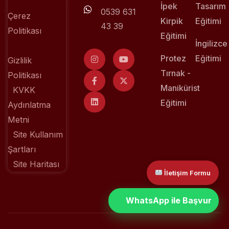
İpek
Tasarım
0539 631
Çerez
Kirpik
Eğitimi
43 39
Politikası
Eğitimi
İngilizce
Protez
Eğitimi
Gizlilik
Tırnak -
Politikası
Manikürist
KVKK
Eğitimi
Aydınlatma
Metni
Site Kullanım
Şartları
Site Haritası
İletişim Formu
WhatsApp ile Başvur