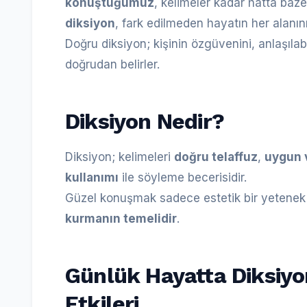
konuştuğumuz
, kelimeler kadar hatta baze
diksiyon
, fark edilmeden hayatın her alanını 
Doğru diksiyon; kişinin özgüvenini, anlaşılabili
doğrudan belirler.
Diksiyon Nedir?
Diksiyon; kelimeleri
doğru telaffuz
,
uygun 
kullanımı
ile söyleme becerisidir.
Güzel konuşmak sadece estetik bir yetenek
kurmanın temelidir
.
Günlük Hayatta Diksiy
Etkileri