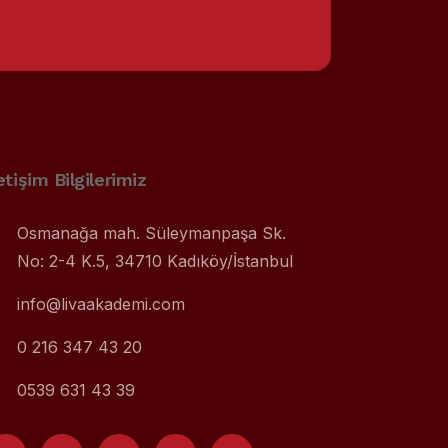
letişim Bilgilerimiz
Osmanağa mah. Süleymanpaşa Sk.
No: 2-4 K.5, 34710 Kadıköy/İstanbul
info@livaakademi.com
0 216 347 43 20
0539 631 43 39